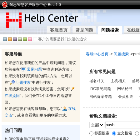
耐思智慧客户服务中心 Beta1.0
客服首页
常见问题
问题搜索
在线提
客户的需要是我们永远的追求...
客服导航
客服中心首页
->
问题搜索
->pus
如果您在使用我们的产品中遇到问题，建议
您首先在“
常见问题
”中查询解决方法；
所有常见问题
如果没有找到该问题的解决方法，您可以
域名相关
主机相关
邮局
在“
问题搜索
”中进行搜索；
IDC常见问题
网站秘书
如果搜索后没有找到满意答案，您可以“
在线提问
”，我们会在1个工作日内给您答
网站备案专题
会员相关
复。
如果您需要在线客服帮助，您可以“
在线
交谈
”，或者查看我们更多的联系方式。
帮助文档搜索:
热门问题
标题搜索
全文搜索
如何设置电脑/平板/手机端的模块兼容?