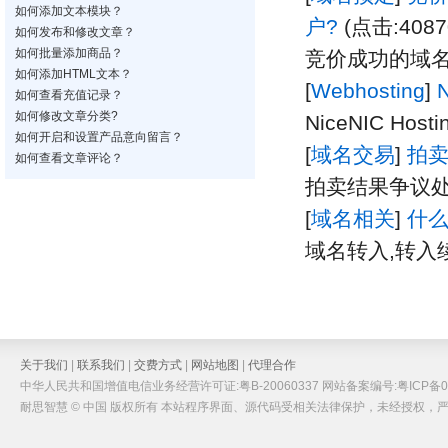
如何添加文本模块？
户?
(点击:4087
如何发布和修改文章？
如何批量添加商品？
竞价成功的域名
如何添加HTML文本？
[
Webhosting
]
N
如何查看充值记录？
如何修改文章分类?
NiceNIC Hosti
如何开启和设置产品意向留言？
[
域名交易
]
拍
如何查看文章评论？
拍卖结果争议
[
域名相关
]
什
域名转入,转入
关于我们
|
联系我们
|
交费方式
|
网站地图
|
代理合作
中华人民共和国增值电信业务经营许可证:粤B-20060337 网站备案编号:粤ICP备05
耐思智慧 © 中国 版权所有 本站程序界面、源代码受相关法律保护，未经授权，