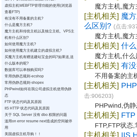
魔方主机,魔方
虚拟主机WEBFTP管理功能的使用(浏览器
查看FTP)
[主机相关]
魔方
有没有不用备案的主机?
么区别?
什么是魔方主机?
(点击:937
魔方主机和传统主机以及独立主机、VPS主
魔方主机,魔方
机有什么区别?
[主机相关]
什么
如何使用魔方主机?
如何使用魔方主机建立的虚拟主机?
魔方主机,什么
买魔方主机有赠送建站宝盒的吗?如果送,送
什么版本的呢?
[主机相关]
有没
数据库可以单独购买吗?
不用备案的主
常用伪静态规则-ecshop
常用伪静态规则-shopex
[主机相关]
PH
PHPwind如何在我公司虚拟主机使用伪静
击:906203)
态
FTP 状态代码及其原因
PHPwind,伪
IIS HTTP 状态代码及其原因
[主机相关]
FT
关于 SQL Server 没有 dbo 权限的问题
滥用on error resume next造成的空间被停
FTP,FTP状态
用
[主机相关]
II
美国虚拟主机导购！！