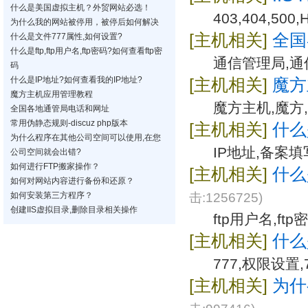
什么是美国虚拟主机？外贸网站必选！
403,404,50
为什么我的网站被停用，被停后如何解决
[主机相关]
全国
什么是文件777属性,如何设置?
什么是ftp,ftp用户名,ftp密码?如何查看ftp密
通信管理局,
码
什么是IP地址?如何查看我的IP地址?
[主机相关]
魔方
魔方主机应用管理教程
魔方主机,魔方
全国各地通管局电话和网址
常用伪静态规则-discuz php版本
[主机相关]
什么
为什么程序在其他公司空间可以使用,在您
IP地址,备案填
公司空间就会出错?
如何进行FTP搬家操作？
[主机相关]
什么是
如何对网站内容进行备份和还原？
击:1256725)
如何安装第三方程序？
创建IIS虚拟目录,删除目录相关操作
ftp用户名,ftp
[主机相关]
什么
777,权限设置,
[主机相关]
为什