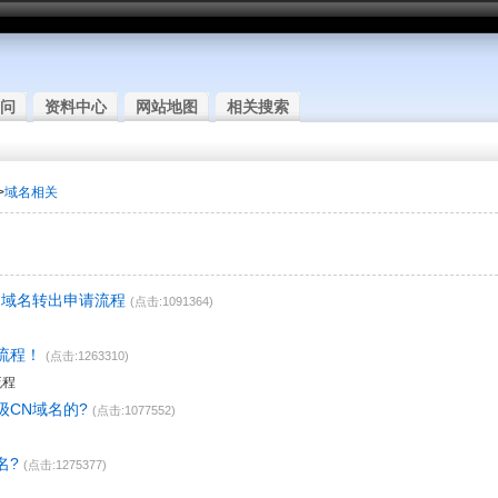
问
资料中心
网站地图
相关搜索
>
域名相关
N域名转出申请流程
(点击:1091364)
流程！
(点击:1263310)
流程
级CN域名的?
(点击:1077552)
名?
(点击:1275377)