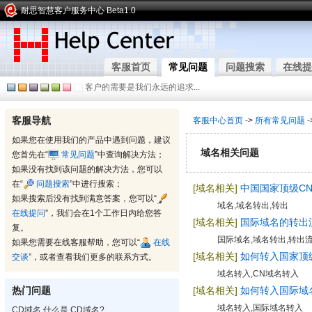
耐思智慧客户服务中心 Beta1.0
客服首页
常见问题
问题搜索
在线提
客户的需要是我们永远的追求...
客服导航
客服中心首页
->
所有常见问题
-
如果您在使用我们的产品中遇到问题，建议
域名相关问题
您首先在“
常见问题
”中查询解决方法；
如果没有找到该问题的解决方法，您可以
在“
问题搜索
”中进行搜索；
[域名相关]
中国国家顶级C
如果搜索后没有找到满意答案，您可以“
域名,域名转出,转出
在线提问
”，我们会在1个工作日内给您答
[域名相关]
国际域名的转出
复。
国际域名,域名转出,转出
如果您需要在线客服帮助，您可以“
在线
[域名相关]
如何转入国家顶
交谈
”，或者查看我们更多的联系方式。
域名转入,CN域名转入
热门问题
[域名相关]
如何转入国际域
域名转入,国际域名转入
CD域名,什么是.CD域名?