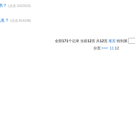
书？
(点击:1022523)
t域名？
(点击:814198)
全部
171
个记录 当前
12
页 共
12
页
尾页
转到第
分页:
<<<
11
12