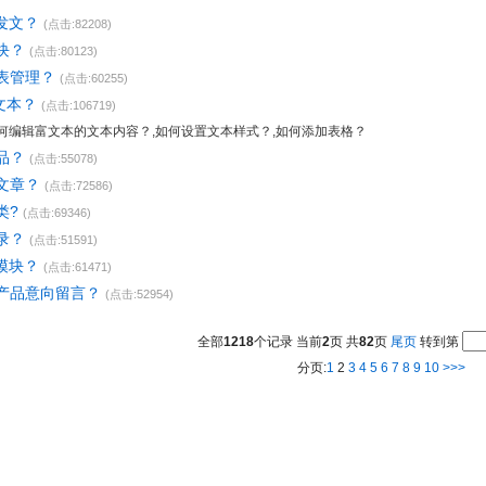
发文？
(点击:82208)
块？
(点击:80123)
表管理？
(点击:60255)
文本？
(点击:106719)
如何编辑富文本的文本内容？,如何设置文本样式？,如何添加表格？
品？
(点击:55078)
文章？
(点击:72586)
类?
(点击:69346)
录？
(点击:51591)
模块？
(点击:61471)
产品意向留言？
(点击:52954)
全部
1218
个记录 当前
2
页 共
82
页
尾页
转到第
分页:
1
2
3
4
5
6
7
8
9
10
>>>