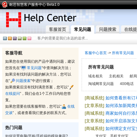
耐思智慧客户服务中心 Beta1.0
客服首页
常见问题
问题搜索
在线提
客户的需要是我们永远的追求...
客服导航
客服中心首页
->
所有常见问题
如果您在使用我们的产品中遇到问题，建议
所有常见问题
您首先在“
常见问题
”中查询解决方法；
如果没有找到该问题的解决方法，您可以
域名相关
主机相关
邮局
在“
问题搜索
”中进行搜索；
淘域网常见问题
400电话
如果搜索后没有找到满意答案，您可以“
在线提问
”，我们会在1个工作日内给您答
[商城系统]
如何查看所有订
复。
[文章系统]
如何添加新闻类
如果您需要在线客服帮助，您可以“
在线
交谈
”，或者查看我们更多的联系方式。
[商城系统]
商家如何自行添
[文章系统]
如何开启添加文
热门问题
[商城系统]
如何绑定支付宝
如何设置电脑/平板/手机端的模块兼容?
支付宝、手机支付宝