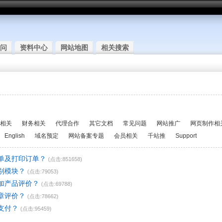
问
资料中心
网站地图
相关搜索
相关
财务相关
代理合作
其它文档
常见问题
网站推广
网页制作相
English
域名预定
网站备案专题
会员相关
千站推
Support
单及打印订单？
(点击:851658)
别模块？
(点击:79053)
加产品评价？
(点击:69788)
章评价？
(点击:78662)
支付？
(点击:95459)