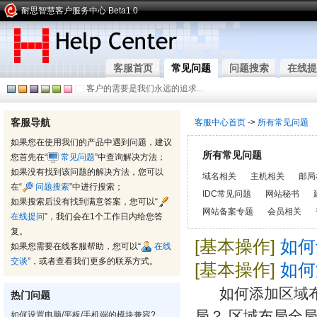
耐思智慧客户服务中心 Beta1.0
客服首页
常见问题
问题搜索
在线提
客户的需要是我们永远的追求...
客服导航
客服中心首页
->
所有常见问题
如果您在使用我们的产品中遇到问题，建议
所有常见问题
您首先在“
常见问题
”中查询解决方法；
如果没有找到该问题的解决方法，您可以
域名相关
主机相关
邮局
在“
问题搜索
”中进行搜索；
IDC常见问题
网站秘书
如果搜索后没有找到满意答案，您可以“
网站备案专题
会员相关
在线提问
”，我们会在1个工作日内给您答
复。
[基本操作]
如何
如果您需要在线客服帮助，您可以“
在线
交谈
”，或者查看我们更多的联系方式。
[基本操作]
如何
如何添加区域
热门问题
局？,区域布局全
如何设置电脑/平板/手机端的模块兼容?