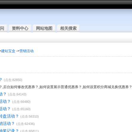
问
资料中心
网站地图
相关搜索
>
建站宝盒
->
营销活动
？
(点击:82850)
？,后台如何修改优惠券？,如何设置展示普通优惠券？,如何设置积分商城兑换优惠券
动？
(点击:64143)
活动？
(点击:66480)
活动？
(点击:65160)
转盘活动？
(点击:56310)
销活动？
(点击:62436)
抽奖记录？
(点击:65811)