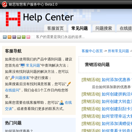
耐思智慧客户服务中心 Beta1.0
客服首页
常见问题
问题搜索
在线提
客户的需要是我们永远的追求...
客服导航
客服中心首页
->
所有常见问题
-
如果您在使用我们的产品中遇到问题，建议
营销活动问题
您首先在“
常见问题
”中查询解决方法；
如果没有找到该问题的解决方法，您可以
在“
问题搜索
”中进行搜索；
[营销活动]
如何添加优惠券
如果搜索后没有找到满意答案，您可以“
后台如何添加新的优惠券
在线提问
”，我们会在1个工作日内给您答
[营销活动]
如何创建拼购活
复。
[营销活动]
如何创建大转盘
如果您需要在线客服帮助，您可以“
在线
[营销活动]
如何创建刮刮卡
交谈
”，或者查看我们更多的联系方式。
[营销活动]
如何管理幸运大
热门问题
[营销活动]
如何添加满赠促
[营销活动]
如何查看大转盘
如何添加优惠券？