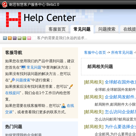
耐思智慧客户服务中心 Beta1.0
客服首页
常见问题
问题搜索
在线提
客户的需要是我们永远的追求...
客服导航
客服中心首页
->
所有常见问题
-
如果您在使用我们的产品中遇到问题，建议
邮局相关问题
您首先在“
常见问题
”中查询解决方法；
如果没有找到该问题的解决方法，您可以
在“
问题搜索
”中进行搜索；
[邮局相关]
全球邮在国外收
如果搜索后没有找到满意答案，您可以“
全球邮,全球邮国外发邮件
在线提问
”，我们会在1个工作日内给您答
[邮局相关]
企业邮局发邮件
复。
邮局附件,邮局附件大小限
如果您需要在线客服帮助，您可以“
在线
[邮局相关]
怎么访问企业邮
交谈
”，或者查看我们更多的联系方式。
怎么访问邮局?邮局设置
热门问题
[邮局相关]
为什么要选择企
企业邮局,为什么要用企业
如何管理我的企业邮局