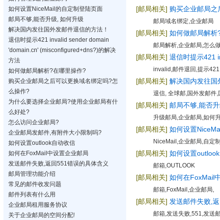
[邮局相关]
购买企业邮局之
如何设置NiceMail的自定制登陆页面
邮局不够,能否升级, 如何升级
邮局域名绑定,企业邮局
解决国内发往国外发邮件退信的方法！
[邮局相关]
如何做邮局解析
退信时提示421 invalid sender domain
邮局解析,企业邮局,怎么
'domain.cn' (misconfigured+dns?)的解决
[邮局相关]
退信时提示421 inva
方法
invalid,邮件退回,提示421,in
如何做邮局解析?在哪里操作?
[邮局相关]
解决国内发往国
购买企业邮局之后可以更换域名绑定吗?怎
么操作?
退信, 全球邮,国外发邮
为什么要选择企业邮局?使用企业邮局有什
[邮局相关]
邮局不够,能否升
么好处?
升级邮局,企业邮局,如何
怎么访问企业邮局?
[邮局相关]
如何设置NiceM
企业邮局发邮件,有附件大小限制吗?
NiceMail,企业邮局,自定制
如何设置outlook自动收信
[邮局相关]
如何设置outlo
如何在FoxMail中设置企业邮局
发送邮件失败,返回551错误的具体含义
邮箱,OUTLOOK
邮局管理功能介绍
[邮局相关]
如何在FoxMai
常见的邮件收发问题
邮箱,FoxMail,企业邮局,
邮件列表有什么用
[邮局相关]
发送邮件失败,返
企业邮局租用服务协议
邮箱,发送失败,551,发送
关于企业邮局的空间分配!