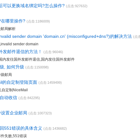
后可以更换域名绑定吗?怎么操作?
(点击:927632)
?在哪里操作?
(点击:1186009)
做邮局解析
lid sender domain 'domain.cn' (misconfigured+dns?)的解决方法
(点击
valid sender domain
外发邮件退信的方法！
(点击:96046)
件,国内发往国外发邮件退信,国内发往国外发邮件
级, 如何升级
(点击:1150098)
升级邮局
ail的自定制登陆页面
(点击:1459499)
,自定制NiceMail
ok自动收信
(点击:842295)
l中设置企业邮局
(点击:1007323)
回551错误的具体含义
(点击:1436682)
邮件失败,551错误