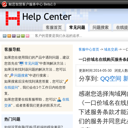
耐思智慧客户服务中心 Beta1.0
客服首页
常见问题
问题搜索
在线提
客户的需要是我们永远的追求...
客服导航
客服中心首页
->
域名交易
-> 
如果您在使用我们的产品中遇到问题，建议
一口价域名在线购买服务条
您首先在“
常见问题
”中查询解决方法；
如果没有找到该问题的解决方法，您可以
更新时间:2014-05-30 浏览人数:
在“
问题搜索
”中进行搜索；
分享到:
QQ空间
如果搜索后没有找到满意答案，您可以“
在线提问
”，我们会在1个工作日内给您答
感谢您选择淘域网
复。
如果您需要在线客服帮助，您可以“
在线
《一口价域名在线
交谈
”，或者查看我们更多的联系方式。
下述服务条款才能
热门问题
们的服务并同意此
如何设置电脑/平板/手机端的模块兼容?