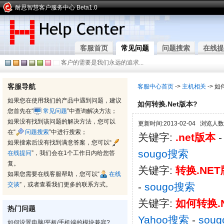
耐思智慧客户服务中心 Beta1.0
客服首页
常见问题
问题搜索
在线提
客户的需要是我们永远的追求...
客服导航
客服中心首页
->
主机相关
-> 如
如果您在使用我们的产品中遇到问题，建议
如何转换.Net版本?
您首先在“
常见问题
”中查询解决方法；
如果没有找到该问题的解决方法，您可以
更新时间:2013-02-04 浏览人数:
在“
问题搜索
”中进行搜索；
关键字:
.net版本
如果搜索后没有找到满意答案，您可以“
sougo搜索
在线提问
”，我们会在1个工作日内给您答
复。
关键字:
转换.NE
如果您需要在线客服帮助，您可以“
在线
交谈
”，或者查看我们更多的联系方式。
-
sougo搜索
关键字:
如何转换.
热门问题
Yahoo搜索
-
sou
如何设置电脑/平板/手机端的模块兼容?