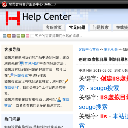
耐思智慧客户服务中心 Beta1.0
客服首页
常见问题
问题搜索
在线提
客户的需要是我们永远的追求...
客服导航
客服中心首页
->
主机相关
-> 
如果您在使用我们的产品中遇到问题，建议
创建IIS虚拟目录,删除目录
您首先在“
常见问题
”中查询解决方法；
如果没有找到该问题的解决方法，您可以
更新时间:2013-02-02 浏览人数:
在“
问题搜索
”中进行搜索；
关键字:
创建IIS
如果搜索后没有找到满意答案，您可以“
索
-
sougo搜索
在线提问
”，我们会在1个工作日内给您答
复。
关键字:
IIS虚拟目
如果您需要在线客服帮助，您可以“
在线
交谈
”，或者查看我们更多的联系方式。
sougo搜索
关键字:
iis
-
本站
热门问题
索
如何设置电脑/平板/手机端的模块兼容?