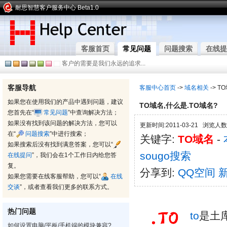
耐思智慧客户服务中心 Beta1.0
客服首页
常见问题
问题搜索
在线提
客户的需要是我们永远的追求...
客服导航
客服中心首页
->
域名相关
-> T
如果您在使用我们的产品中遇到问题，建议
TO域名,什么是.TO域名?
您首先在“
常见问题
”中查询解决方法；
如果没有找到该问题的解决方法，您可以
更新时间:2011-03-21 浏览人数:
在“
问题搜索
”中进行搜索；
关键字:
TO域名
-
如果搜索后没有找到满意答案，您可以“
sougo搜索
在线提问
”，我们会在1个工作日内给您答
复。
分享到:
QQ空间
如果您需要在线客服帮助，您可以“
在线
交谈
”，或者查看我们更多的联系方式。
热门问题
to
是土库
如何设置电脑/平板/手机端的模块兼容?