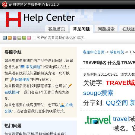
耐思智慧客户服务中心 Beta1.0
客服首页
常见问题
问题搜索
在线提
客户的需要是我们永远的追求...
客服导航
客服中心首页
->
域名相关
-> T
如果您在使用我们的产品中遇到问题，建议
TRAVEl域名,什么是.TRAV
您首先在“
常见问题
”中查询解决方法；
如果没有找到该问题的解决方法，您可以
更新时间:2011-03-21 浏览人数:
在“
问题搜索
”中进行搜索；
关键字:
TRAVEl
如果搜索后没有找到满意答案，您可以“
sougo搜索
在线提问
”，我们会在1个工作日内给您答
复。
分享到:
QQ空间
如果您需要在线客服帮助，您可以“
在线
交谈
”，或者查看我们更多的联系方式。
travel
热门问题
域名。
如何设置电脑/平板/手机端的模块兼容?