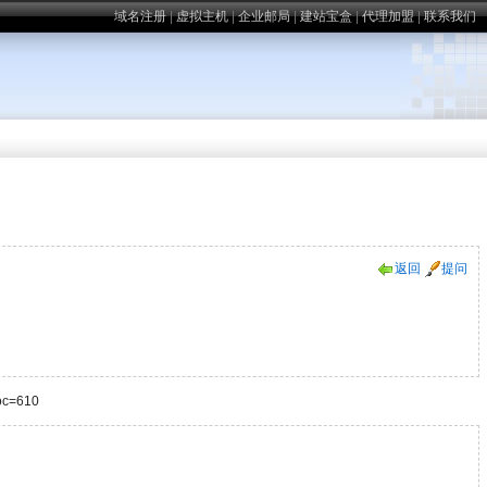
域名注册
|
虚拟主机
|
企业邮局
|
建站宝盒
|
代理加盟
|
联系我们
返回
提问
c=610