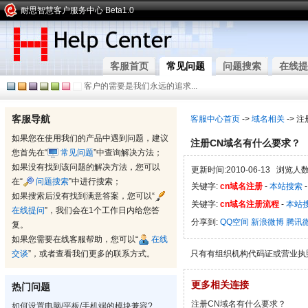
耐思智慧客户服务中心 Beta1.0
客服首页
常见问题
问题搜索
在线提
客户的需要是我们永远的追求...
客服导航
客服中心首页
->
域名相关
-> 
如果您在使用我们的产品中遇到问题，建议
注册CN域名有什么要求？
您首先在“
常见问题
”中查询解决方法；
如果没有找到该问题的解决方法，您可以
更新时间:2010-06-13 浏览人数:
在“
问题搜索
”中进行搜索；
关键字:
cn域名注册
-
本站搜索
如果搜索后没有找到满意答案，您可以“
关键字:
cn域名注册流程
-
本站
在线提问
”，我们会在1个工作日内给您答
分享到:
QQ空间
新浪微博
腾讯
复。
如果您需要在线客服帮助，您可以“
在线
交谈
”，或者查看我们更多的联系方式。
只有有组织机构代码证或营业执照的公司才可
更多相关连接
热门问题
注册CN域名有什么要求？
如何设置电脑/平板/手机端的模块兼容?