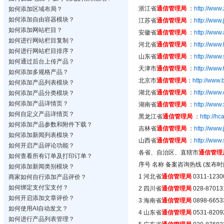
浙江省
通信管理局
：
http://www.
如何添加区域布局？
如何添加自由容器模块？
江苏省
通信管理局
：
http://www.
如何添加网站栏目？
安徽省
通信管理局
：
http://www.
如何进行网站栏目复制？
河北省
通信管理局
：
http://www
如何进行网站栏目排序？
山东省
通信管理局
：
http://www
如何通过后台上传产品？
天津市
通信管理局
：
http://www.
如何添加多规格产品？
北京市
通信管理局
：
http://www.
如何添加产品列表模块？
湖北省
通信管理局
：
http://www
如何添加产品分类模块？
如何添加产品详情页？
湖南省
通信管理局
：
http://www
如何自定义产品详情页？
黑龙江省
通信管理局
：
http://hc
如何添加产品参数和附件下载？
吉林省
通信管理局
：
http://www.
如何添加新闻列表模块？
山西省
通信管理局
：
http://www
如何开启产品评论功能？
各省、自治区、直辖市
通信管理
如何查看所有订单及打印订单？
序号 名称 备案咨询热线 (发布时间 2
如何添加新闻类别模块？
1 河北省
通信管理局
0311-1230
商家如何自行添加产品评价？
如何绑定支付宝支付？
2 四川省
通信管理局
028-87013
如何开启添加文章评价？
3 海南省
通信管理局
0898-6653
如何使用AI自动发文？
4 山东省
通信管理局
0531-8209
如何进行产品列表管理？