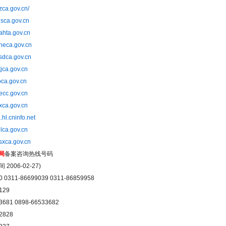
zca.gov.cn/
jsca.gov.cn
ahta.gov.cn
.heca.gov.cn
.sdca.gov.cn
tjca.gov.cn
bca.gov.cn
.ecc.gov.cn
.xca.gov.cn
a.hl.cninfo.net
jlca.gov.cn
.sxca.gov.cn
局
备案咨询热线号码
006-02-27)
0 0311-86699039 0311-86859958
129
3681 0898-66533682
2828