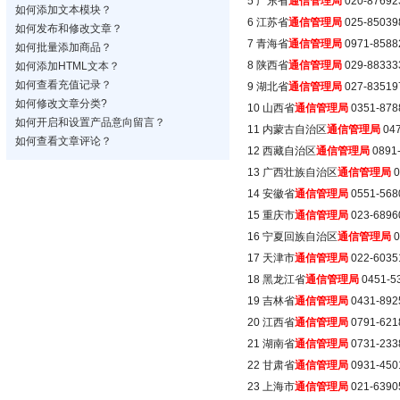
5 广东省
通信管理局
020-87692
如何添加文本模块？
6 江苏省
通信管理局
025-85039
如何发布和修改文章？
7 青海省
通信管理局
0971-8588
如何批量添加商品？
8 陕西省
通信管理局
029-88333
如何添加HTML文本？
如何查看充值记录？
9 湖北省
通信管理局
027-83519
如何修改文章分类?
10 山西省
通信管理局
0351-878
如何开启和设置产品意向留言？
11 内蒙古自治区
通信管理局
047
如何查看文章评论？
12 西藏自治区
通信管理局
0891
13 广西壮族自治区
通信管理局
0
14 安徽省
通信管理局
0551-568
15 重庆市
通信管理局
023-6896
16 宁夏回族自治区
通信管理局
0
17 天津市
通信管理局
022-6035
18 黑龙江省
通信管理局
0451-5
19 吉林省
通信管理局
0431-892
20 江西省
通信管理局
0791-621
21 湖南省
通信管理局
0731-233
22 甘肃省
通信管理局
0931-450
23 上海市
通信管理局
021-6390