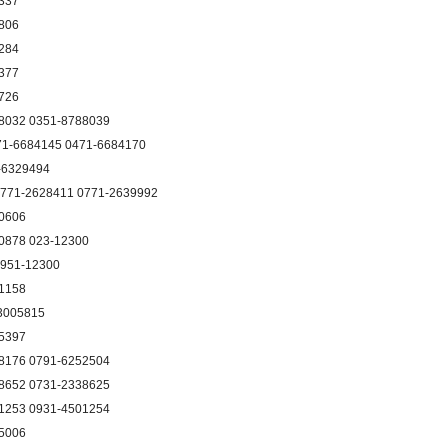
337
806
284
377
726
8032 0351-8788039
1-6684145 0471-6684170
-6329494
771-2628411 0771-2639992
0606
0878 023-12300
951-12300
1158
3005815
5397
8176 0791-6252504
8652 0731-2338625
1253 0931-4501254
5006