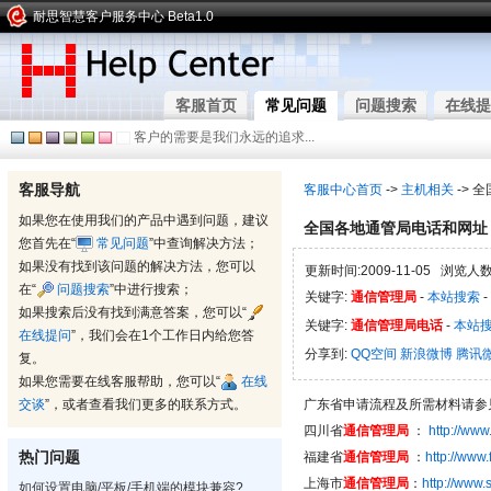
耐思智慧客户服务中心 Beta1.0
客服首页
常见问题
问题搜索
在线提
客户的需要是我们永远的追求...
客服导航
客服中心首页
->
主机相关
-> 
如果您在使用我们的产品中遇到问题，建议
全国各地通管局电话和网址
您首先在“
常见问题
”中查询解决方法；
如果没有找到该问题的解决方法，您可以
更新时间:2009-11-05 浏览人数:
在“
问题搜索
”中进行搜索；
关键字:
通信管理局
-
本站搜索
-
如果搜索后没有找到满意答案，您可以“
关键字:
通信管理局电话
-
本站
在线提问
”，我们会在1个工作日内给您答
分享到:
QQ空间
新浪微博
腾讯
复。
如果您需要在线客服帮助，您可以“
在线
交谈
”，或者查看我们更多的联系方式。
广东省申请流程及所需材料请参
四川省
通信管理局
：
http://www
热门问题
福建省
通信管理局
：
http://www.
上海市
通信管理局
：
http://www.
如何设置电脑/平板/手机端的模块兼容?