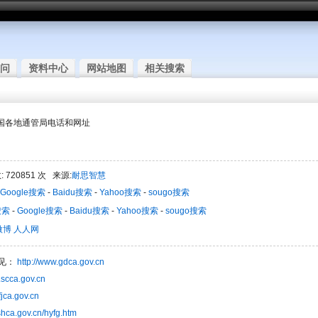
问
资料中心
网站地图
相关搜索
全国各地通管局电话和网址
 720851 次 来源:
耐思智慧
Google搜索
-
Baidu搜索
-
Yahoo搜索
-
sougo搜索
搜索
-
Google搜索
-
Baidu搜索
-
Yahoo搜索
-
sougo搜索
微博
人人网
见：
http://www.gdca.gov.cn
.scca.gov.cn
fjca.gov.cn
shca.gov.cn/hyfg.htm