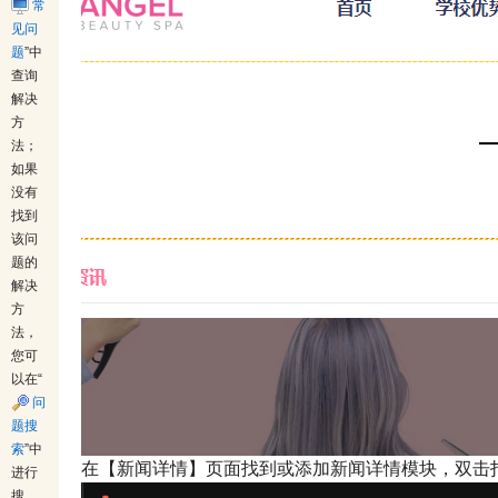
常
见问
题
”中
查询
解决
方
法；
如果
没有
找到
该问
题的
解决
方
法，
您可
以在“
问
题搜
索
”中
在【
新闻详情
】页面找到或添加新闻详情
模块，双
击
进行
搜