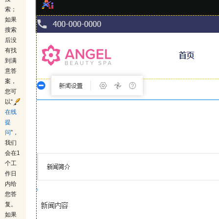
索；
如果
搜索
后没
有找
到满
意答
案，
您可
以“
在线
提
问
”，
我们
会在1
个工
作日
内给
您答
复。
如果