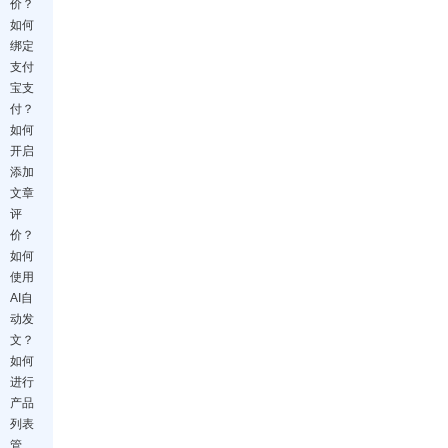
价？
如何
绑定
支付
宝支
付？
如何
开启
添加
文章
评
价？
如何
使用
AI自
动发
文？
如何
进行
产品
列表
管