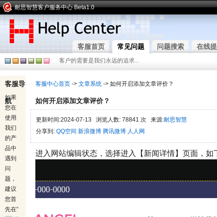
耐思智慧客户服务中心 Beta1.0
客服首页
常见问题
问题搜索
在线提
客户的需要是我们永远的追求...
客服导
客服中心首页
->
文章系统
-> 如何开启添加文章评价？
如果
航
如何开启添加文章评价？
您在
使用
更新时间:2024-07-13 浏览人数: 78841 次 来源:
耐思智慧
我们
分享到:
QQ空间
新浪微博
腾讯微博
人人网
的产
品中
进入网站编辑状态，选择进入【新闻详情】页面，如
遇到
问
题，
建议
您首
先在“