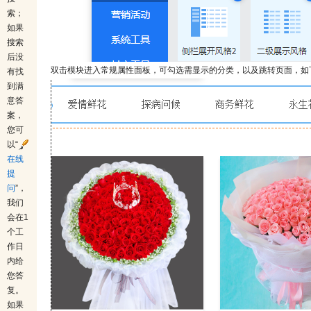
索；
如果
搜索
后没
双击模块进入常规属性面板，可勾选需显示的分类，以及跳转页面，如
有找
到满
意答
案，
您可
以“
在线
提
问
”，
我们
会在1
个工
作日
内给
您答
复。
如果