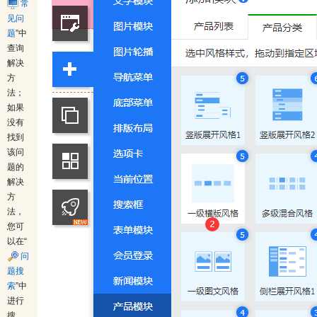
常
见问
题
”中
查询
解决
方
法；
如果
没有
找到
该问
题的
解决
方
法，
您可
以在“
问
题搜
索
”中
进行
搜