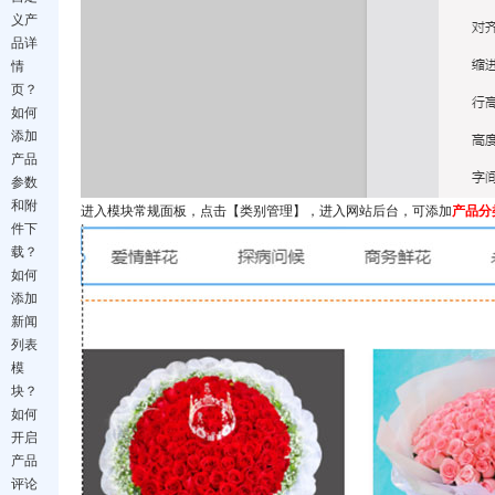
义产
品详
情
页？
如何
添加
产品
参数
和附
进入模块常规面板，点击【类别管理】，进入网站后台，可添加
产品分
件下
载？
如何
添加
新闻
列表
模
块？
如何
开启
产品
评论