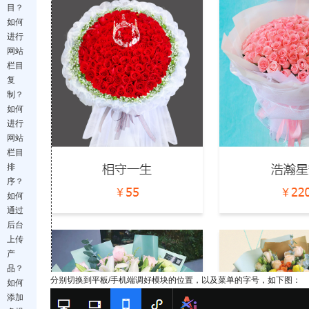
目？
如何
进行
网站
栏目
复
制？
如何
进行
网站
栏目
排
序？
如何
通过
后台
上传
产
品？
分别切换到平板/手机端调好模块的位置，以及菜单的字号，如下图：
如何
添加