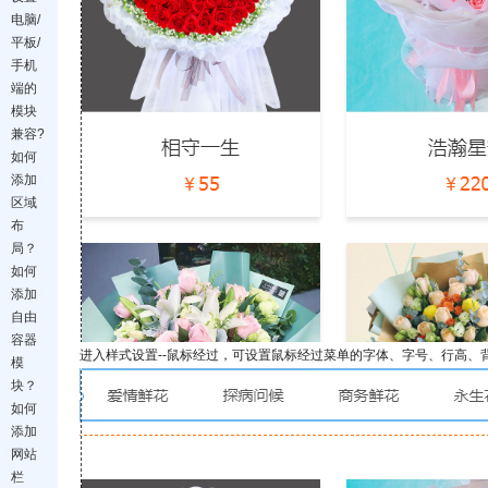
电脑/
平板/
手机
端的
模块
兼容?
如何
添加
区域
布
局？
如何
添加
自由
容器
进入样式设置--鼠标经过，可设置鼠标经过菜单的字体、字号、行高、
模
块？
如何
添加
网站
栏