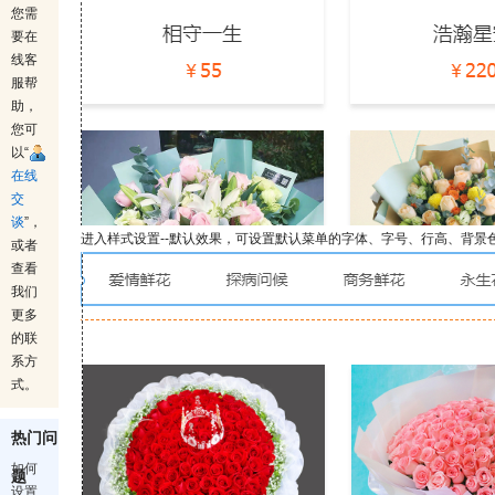
您需
要在
线客
服帮
助，
您可
以“
在线
交
谈
”，
进入样式设置--默认效果，可设置默认菜单的字体、字号、行高、背景
或者
查看
我们
更多
的联
系方
式。
热门问
如何
题
设置