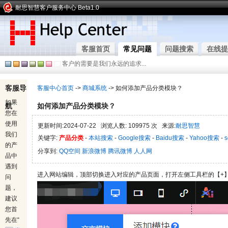
耐思智慧客户服务中心 Beta1.0
客服首页
常见问题
问题搜索
在线提
客户的需要是我们永远的追求...
客服导
客服中心首页
->
商城系统
-> 如何添加产品分类模块？
如果
航
如何添加产品分类模块？
您在
使用
更新时间:2024-07-22 浏览人数: 109975 次 来源:
耐思智慧
我们
关键字:
产品分类
-
本站搜索
-
Google搜索
-
Baidu搜索
-
Yahoo搜索
-
的产
分享到:
QQ空间
新浪微博
腾讯微博
人人网
品中
遇到
进入网站编辑，顶部切换进入对应的产品页面，打开左侧工具栏的【+】
问
题，
建议
您首
先在“