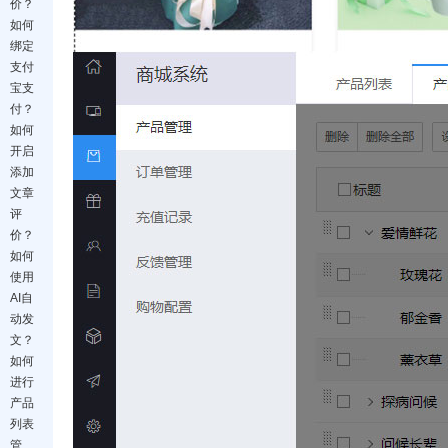
价？
如何
绑定
支付
宝支
付？
如何
开启
添加
文章
评
价？
如何
使用
AI自
动发
文？
如何
进行
产品
列表
管