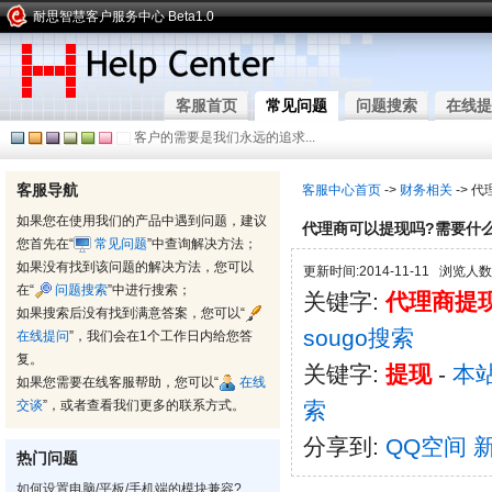
耐思智慧客户服务中心 Beta1.0
客服首页
常见问题
问题搜索
在线提
客户的需要是我们永远的追求...
客服导航
客服中心首页
->
财务相关
-> 
如果您在使用我们的产品中遇到问题，建议
代理商可以提现吗?需要什么
您首先在“
常见问题
”中查询解决方法；
如果没有找到该问题的解决方法，您可以
更新时间:2014-11-11 浏览人数:
在“
问题搜索
”中进行搜索；
关键字:
代理商提
如果搜索后没有找到满意答案，您可以“
sougo搜索
在线提问
”，我们会在1个工作日内给您答
复。
关键字:
提现
-
本
如果您需要在线客服帮助，您可以“
在线
交谈
”，或者查看我们更多的联系方式。
索
分享到:
QQ空间
热门问题
如何设置电脑/平板/手机端的模块兼容?