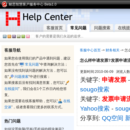
耐思智慧客户服务中心 Beta1.0
客服首页
常见问题
问题搜索
在线提
客户的需要是我们永远的追求...
客服导航
客服中心首页
->
财务相关
-> 
如果您在使用我们的产品中遇到问题，建议
怎么样申请发票?发票申请
您首先在“
常见问题
”中查询解决方法；
如果没有找到该问题的解决方法，您可以
更新时间:2010-06-09 浏览人数:
在“
问题搜索
”中进行搜索；
关键字:
申请发票
如果搜索后没有找到满意答案，您可以“
sougo搜索
在线提问
”，我们会在1个工作日内给您答
复。
关键字:
发票申请
如果您需要在线客服帮助，您可以“
在线
交谈
”，或者查看我们更多的联系方式。
Yahoo搜索
-
sou
分享到:
QQ空间
热门问题
如何设置电脑/平板/手机端的模块兼容?