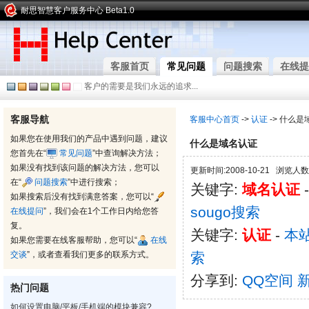
耐思智慧客户服务中心 Beta1.0
客服首页
常见问题
问题搜索
在线提
客户的需要是我们永远的追求...
客服导航
客服中心首页
->
认证
-> 什么
如果您在使用我们的产品中遇到问题，建议
什么是域名认证
您首先在“
常见问题
”中查询解决方法；
如果没有找到该问题的解决方法，您可以
更新时间:2008-10-21 浏览人数:
在“
问题搜索
”中进行搜索；
关键字:
域名认证
如果搜索后没有找到满意答案，您可以“
sougo搜索
在线提问
”，我们会在1个工作日内给您答
复。
关键字:
认证
-
本
如果您需要在线客服帮助，您可以“
在线
交谈
”，或者查看我们更多的联系方式。
索
分享到:
QQ空间
热门问题
如何设置电脑/平板/手机端的模块兼容?