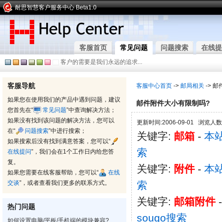
耐思智慧客户服务中心 Beta1.0
客服首页
常见问题
问题搜索
在线提
客户的需要是我们永远的追求...
客服导航
客服中心首页
->
邮局相关
-> 
如果您在使用我们的产品中遇到问题，建议
邮件附件大小有限制吗?
您首先在“
常见问题
”中查询解决方法；
如果没有找到该问题的解决方法，您可以
更新时间:2006-09-01 浏览人数:
在“
问题搜索
”中进行搜索；
关键字:
邮箱
-
本
如果搜索后没有找到满意答案，您可以“
索
在线提问
”，我们会在1个工作日内给您答
复。
关键字:
附件
-
本
如果您需要在线客服帮助，您可以“
在线
交谈
”，或者查看我们更多的联系方式。
索
关键字:
邮箱附件
热门问题
sougo搜索
如何设置电脑/平板/手机端的模块兼容?