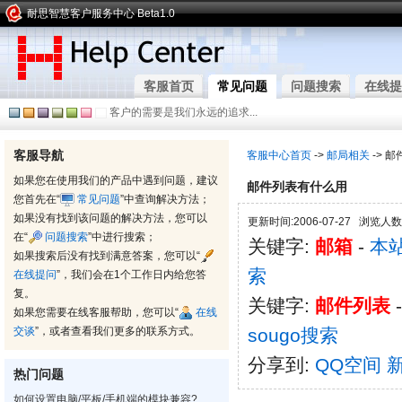
耐思智慧客户服务中心 Beta1.0
客服首页
常见问题
问题搜索
在线提
客户的需要是我们永远的追求...
客服导航
客服中心首页
->
邮局相关
-> 
如果您在使用我们的产品中遇到问题，建议
邮件列表有什么用
您首先在“
常见问题
”中查询解决方法；
如果没有找到该问题的解决方法，您可以
更新时间:2006-07-27 浏览人数:
在“
问题搜索
”中进行搜索；
关键字:
邮箱
-
本
如果搜索后没有找到满意答案，您可以“
索
在线提问
”，我们会在1个工作日内给您答
复。
关键字:
邮件列表
如果您需要在线客服帮助，您可以“
在线
交谈
”，或者查看我们更多的联系方式。
sougo搜索
分享到:
QQ空间
热门问题
如何设置电脑/平板/手机端的模块兼容?