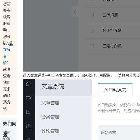
您需
要在
线客
服帮
助，
您可
以“
在线
交
谈
”，
或者
进入文章系统--AI自动发文页面，开启AI创作、AI配图、、选择AI分
查看
我们
更多
的联
系方
式。
热门问
如何
题
设置