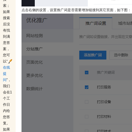
索；
点击右侧的设置，设置推广词是否需要增加链接到其它页面，如下图：
如果
搜索
后没
有找
到满
意答
案，
您可
以“
在线
提
问
”，
我们
会在1
个工
作日
内给
您答
复。
如果