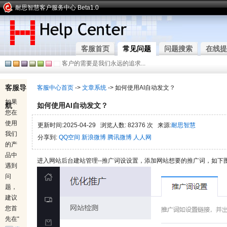
耐思智慧客户服务中心 Beta1.0
客服首页
常见问题
问题搜索
在线提
客户的需要是我们永远的追求...
客服导
客服中心首页
->
文章系统
-> 如何使用AI自动发文？
如果
航
如何使用AI自动发文？
您在
使用
更新时间:2025-04-29 浏览人数: 82376 次 来源:
耐思智慧
我们
分享到:
QQ空间
新浪微博
腾讯微博
人人网
的产
品中
进入网站后台建站管理--推广词设设置，添加网站想要的推广词，如下
遇到
问
题，
建议
您首
先在“