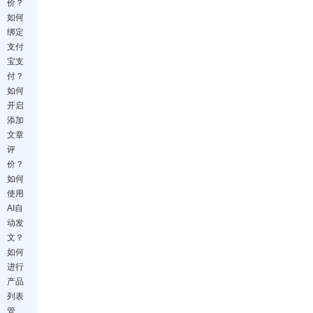
价？
如何
绑定
支付
宝支
付？
如何
开启
添加
文章
评
价？
如何
使用
AI自
动发
文？
如何
进行
产品
列表
管