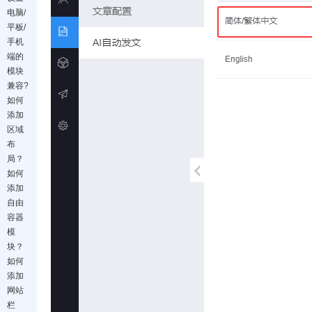
电脑/
平板/
手机
端的
模块
兼容?
如何
添加
区域
布
局？
如何
添加
自由
容器
模
块？
如何
添加
网站
栏