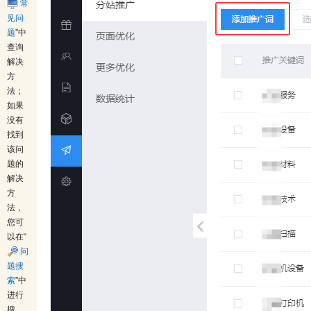
常
见问
题
”中
查询
解决
方
法；
如果
没有
找到
该问
题的
解决
方
法，
您可
以在“
问
题搜
索
”中
进行
搜