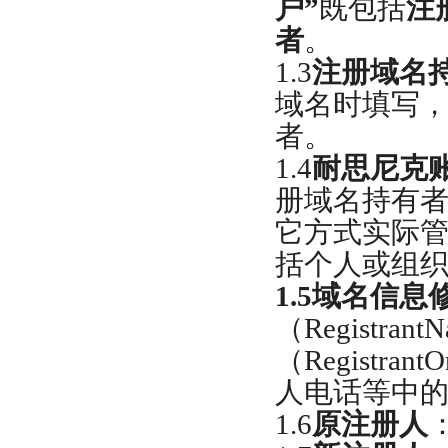
户”
既包括
注
者
。
1.3
注册域名
域名时填写
者。
1.4
耐思尼克
册域名持有
它方式实际
括个人或组
1.5
域名信息
（
Registrant
（
RegistrantO
人电话等中
1.6
原注册人