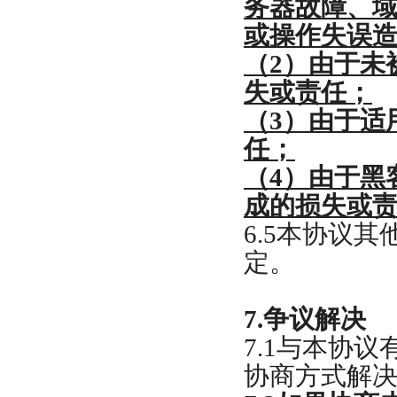
务器故障、
或操作失误
（
2
）由于未
失或责任；
（
3
）由于适
任；
（
4
）由于黑
成的损失或
6.5
本协议其
定。
7.
争议解决
7.1
与本协议
协商方式解