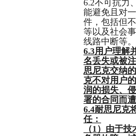
6.2
不可抗力
能避免且对
件，包括但
等以及社会
线路中断等
6.3
用户理解
名丢失或被
思尼克交纳
克不对用户
润的损失、
署的合同而
6.4
耐思尼克
任：
（
1
）由于技