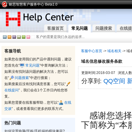
耐思智慧客户服务中心 Beta1.0
客服首页
常见问题
问题搜索
在线提
客户的需要是我们永远的追求...
客服导航
客服中心首页
->
域名相关
-> 
如果您在使用我们的产品中遇到问题，建议
域名信息修改服务条款
您首先在“
常见问题
”中查询解决方法；
如果没有找到该问题的解决方法，您可以
更新时间:2018-03-07 浏览人数:
在“
问题搜索
”中进行搜索；
分享到:
QQ空间
如果搜索后没有找到满意答案，您可以“
在线提问
”，我们会在1个工作日内给您答
复。
如果您需要在线客服帮助，您可以“
在线
交谈
”，或者查看我们更多的联系方式。
感谢您选择
下简称为“本
热门问题
如何设置电脑/平板/手机端的模块兼容?