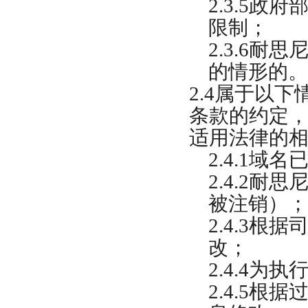
2.3.5
政府
限制；
2.3.6
耐思
的情形的。
2.4
属于以下
条款的约定
适用法律的
2.4.1
域名
2.4.2
耐思
被注销）；
2.4.3
根据
改；
2.4.4
为执
2.4.5
根据