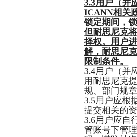
3.3
用户（并
ICANN
相关
锁定期间，
但耐思尼克
择权。用户
解，耐思尼
限制条件。
3.4
用户（并
用耐思尼克
规、部门规
3.5
用户应根
提交相关的
3.6
用户应自
管账号下管