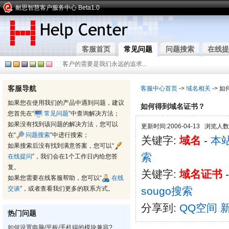
耐思智慧客户服务中心 Beta1.0
客服首页
常见问题
问题搜索
在线提
客户的需要是我们永远的追求...
客服导航
客服中心首页
->
域名相关
-> 
如果您在使用我们的产品中遇到问题，建议
如何得到域名证书？
您首先在“
常见问题
”中查询解决方法；
如果没有找到该问题的解决方法，您可以
更新时间:2006-04-13 浏览人数:
在“
问题搜索
”中进行搜索；
关键字:
域名
-
本
如果搜索后没有找到满意答案，您可以“
索
在线提问
”，我们会在1个工作日内给您答
复。
关键字:
域名证书
如果您需要在线客服帮助，您可以“
在线
交谈
”，或者查看我们更多的联系方式。
sougo搜索
分享到:
QQ空间
热门问题
如何设置电脑/平板/手机端的模块兼容?