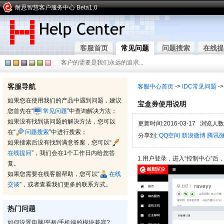
耐思智慧客户服务中心 Beta1.0
客服首页
常见问题
问题搜索
在线提
客户的需要是我们永远的追求...
客服导航
客服中心首页
->
IDC常见问题
-
如果您在使用我们的产品中遇到问题，建议
宝盒券使用说明
您首先在“
常见问题
”中查询解决方法；
如果没有找到该问题的解决方法，您可以
更新时间:2016-03-17 浏览人数:
在“
问题搜索
”中进行搜索；
分享到:
QQ空间
新浪微博
腾讯
如果搜索后没有找到满意答案，您可以“
在线提问
”，我们会在1个工作日内给您答
1.用户登录，进入“控制中心”后
复。
如果您需要在线客服帮助，您可以“
在线
交谈
”，或者查看我们更多的联系方式。
热门问题
如何设置电脑/平板/手机端的模块兼容?