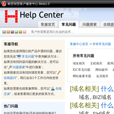
耐思智慧客户服务中心 Beta1.0
客服首页
常见问题
问题搜索
在线提
客户的需要是我们永远的追求...
客服导航
客服中心首页
->
所有常见问题
如果您在使用我们的产品中遇到问题，建议
所有常见问题
您首先在“
常见问题
”中查询解决方法；
如果没有找到该问题的解决方法，您可以
域名相关
主机相关
邮局
在“
问题搜索
”中进行搜索；
IDC常见问题
网站秘书
如果搜索后没有找到满意答案，您可以“
网站备案专题
会员相关
在线提问
”，我们会在1个工作日内给您答
复。
[域名相关]
什么
如果您需要在线客服帮助，您可以“
在线
交谈
”，或者查看我们更多的联系方式。
域名,.BIZ域名
[域名相关]
什么
热门问题
域名,.SH域名
如何设置电脑/平板/手机端的模块兼容?